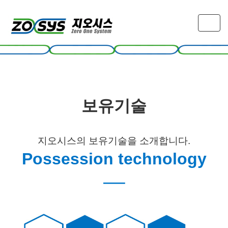
T
o
g
g
l
e
n
a
보유기술
v
i
g
a
지오시스의 보유기술을 소개합니다.
t
Possession technology​
i
o
―
n